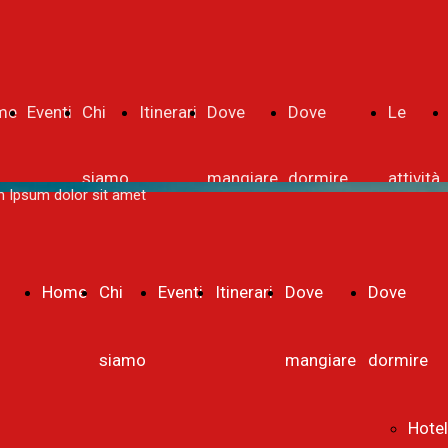
me
Eventi
Chi
Itinerari
Dove
Dove
Le
siamo
mangiare
dormire
attività
 Ipsum dolor sit amet
Hotel
Home
Chi
Eventi
Itinerari
Dove
Dove
b&b
siamo
mangiare
dormire
Hotel