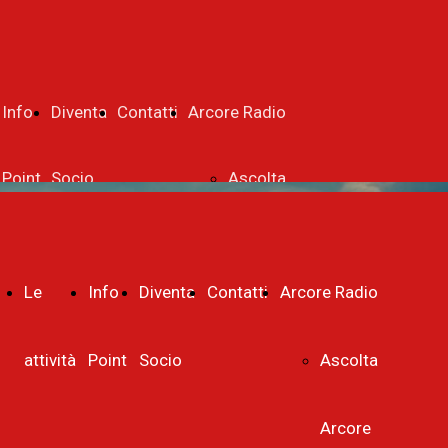
Info
Diventa
Contatti
Arcore Radio
Point
Socio
Ascolta
facebook
instagram
Arcore
Le
Info
Diventa
Contatti
Arcore Radio
Radio
attività
Point
Socio
Ascolta
Disclaimer
Arcore