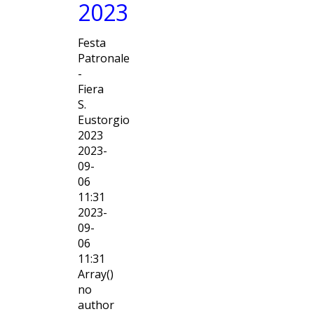
2023
Festa
Patronale
-
Fiera
S.
Eustorgio
2023
2023-
09-
06
11:31
2023-
09-
06
11:31
Array()
no
author